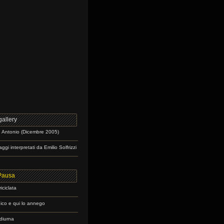
allery
e Antonio (Dicembre 2005)
gi interpretati da Emilio Solfrizzi
Pausa
iciclata
dico e qui lo annego
diurna