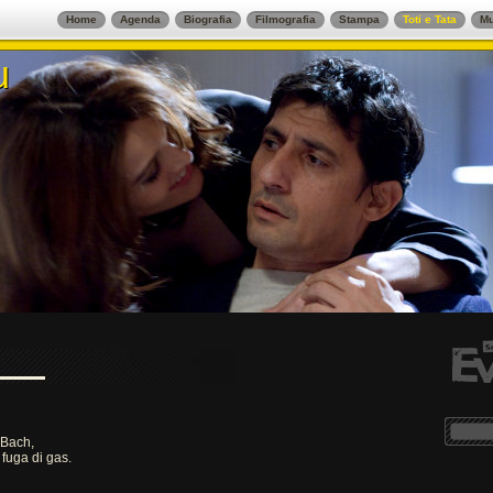
Home
Agenda
Biografia
Filmografia
Stampa
Toti e Tata
Mu
u
u
 Bach,
 fuga di gas.