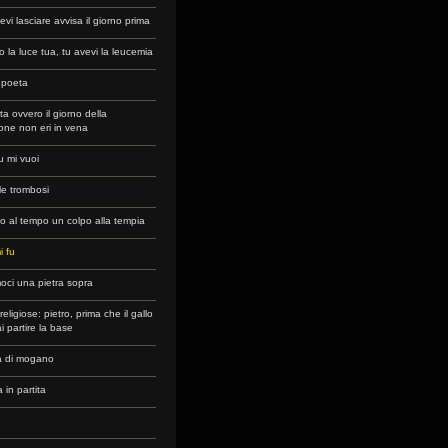
evi lasciare avvisa il giorno prima
o la luce tua, tu avevi la leucemia
l poeta
ta ovvero il giorno della
ione non eri in vena
 mi vuoi
lle trombosi
o al tempo un colpo alla tempia
i fu
oci una pietra sopra
eligiose: pietro, prima che il gallo
ai partire la base
a di mogano
a in partita