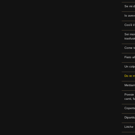
Se mi d
Io avev
Cos'è i
Sei mor
trasfus
Come tu
Fiato a
Un colp
Do re m
Mettiam
Poesie r
canti, f
Copert
Dipartit
Liriche