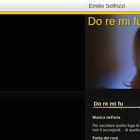
Emilio Solfrizzi
Do re mi f
Do re mi f
Do re mi fu
Musica nell’aria
Per ascoltare quella fuga di
non ti accorgesti… di quella
Patita del rock