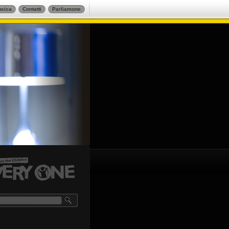
sica
Contatti
Parliamone