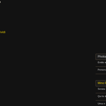
a
vidi
Photog
Emilio 
Personag
Mino 
Serata r
Qui lo 
Urna e 