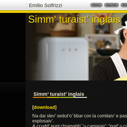
Emilio Solfrizzi
Home
Agenda
Bio
Simm' turaist' inglais
Simm' turaist' inglais
Simm’ turaist’ inglais
[
download
]
Na dai stev’ sedut’o’ bbar con la comitaiv’ e p
esplosaiv’.
A ccudd’ punt chiamabb’ ‘u camarair’: “purt’ u c