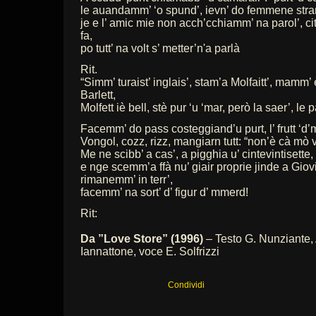
le auandamm’ ‘o spund’, ievn’ do femmene stran
je e l’ amic mie non acch’cchiamm’ na parol’, 
fa,
po tutt’ na volt s’ metter’n'a parlà
Rit.
“Simm’ turaist’ inglais’, stam’a Molfaitt’, mamm’
Barlett,
Molfett iè bell, stè pur ‘u ‘mar, però la saer’, le 
Facemm’ do pass costeggiand’u purt, l’ frutt ‘d’
Vongol, cozz, rizz, mangiarn tutt: “non’è cà mò v
Me ne scibb’ a cas’, a pigghia u’ cintevintisette,
e nge scemm’a ffà nu’ giair proprie jinde a Giovi
rimanemm’ in terr’,
facemm’ na sort’ d’ figur d’ mmerd!
Rit:
Da ”Love Store” (1996)
– Testo G. Nunziante,
Iannattone, voce E. Solfrizzi
Condividi