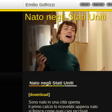
Emilio Solfrizzi
Home
Agenda
Bio
Nato negli Stati Uniti
Nato negli Stati Uniti
Nato negli Stati Uniti
[
download
]
Sono nato in una città spenta
il primo calcio lo ricevebbi appena nato
si finisce come quei cani picchiati