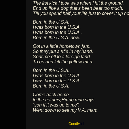
The frst kick I took was when I hit the ground.
End up like a dog that’s been beat too much,
Till you spend half your life just to cover it up n
Born in the U.S.A.
I was born in the U.S.A.
I was born in the U.S.A..
Born in the U.S.A. now.
Got in a little hometown jam,
So they put a rifle in my hand.
Sent me off to a foreign land
To go and kill the yellow man.
Born in the U.S.A.
I was born in the U.S.A.
I was born in the U.S.A..
Born in the U.S.A.
Come back home
to the refinery,Hiring man says
“son if it was up to me”.
Went down to see my V.A. man
;
Condividi