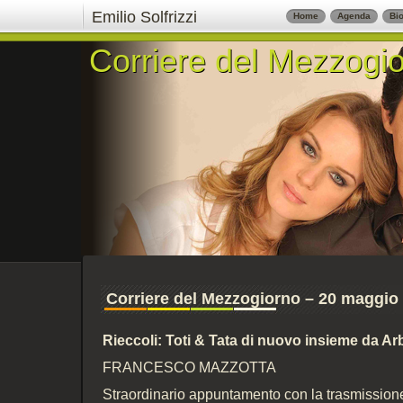
Emilio Solfrizzi
Home
Agenda
Bio
Corriere del Mezzogi
Corriere del Mezzogi
Corriere del Mezzogiorno – 20 maggio
Rieccoli: Toti & Tata di nuovo insieme da Ar
FRANCESCO MAZZOTTA
Straordinario appuntamento con la trasmissione