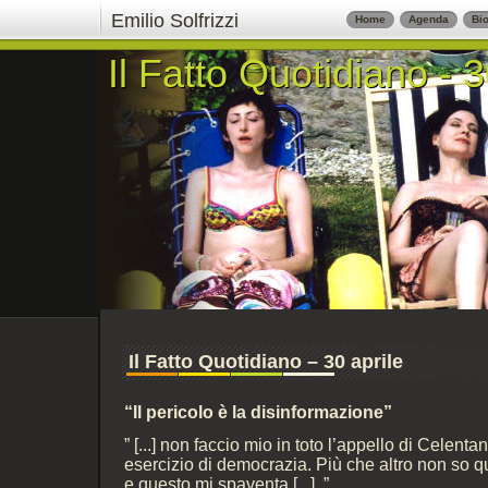
Emilio Solfrizzi
Home
Agenda
Bio
Il Fatto Quotidiano - 3
Il Fatto Quotidiano - 3
Il Fatto Quotidiano – 30 aprile
“Il pericolo è la disinformazione”
” [...] non faccio mio in toto l’appello di Celen
esercizio di democrazia. Più che altro non so q
e questo mi spaventa [...] .”