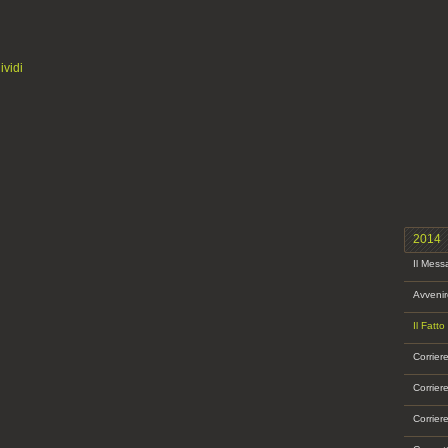
vidi
2014
Il Mess
Avvenir
Il Fatt
Corrier
Corrier
Corrier