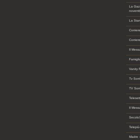
La Gazz
novemb
La Sta
Corrier
Corrier
Il Mess
Famigli
Vanity 
Tv Sorr
TV Sorr
Teleset
Il Mess
SecoloX
Telepiù
Madre -