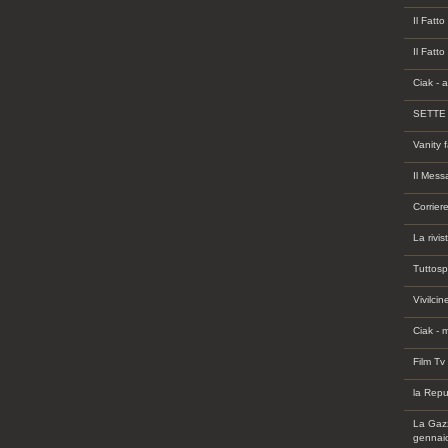
Il Fatto
Il Fatt
Ciak - 
SETTE -
Vanity f
Il Mess
Corrier
La rivi
Tuttosp
Vivilci
Ciak - 
Film Tv
la Repu
La Gazz
gennai