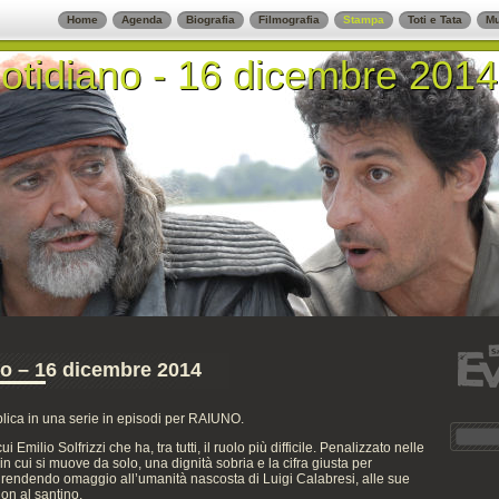
Home
Agenda
Biografia
Filmografia
Stampa
Toti e Tata
Mu
uotidiano - 16 dicembre 2014
uotidiano - 16 dicembre 2014
no – 16 dicembre 2014
lica in una serie in episodi per RAIUNO.
i Emilio Solfrizzi che ha, tra tutti, il ruolo più difficile. Penalizzato nelle
 in cui si muove da solo, una dignità sobria e la cifra giusta per
rendendo omaggio all’umanità nascosta di Luigi Calabresi, alle sue
on al santino.