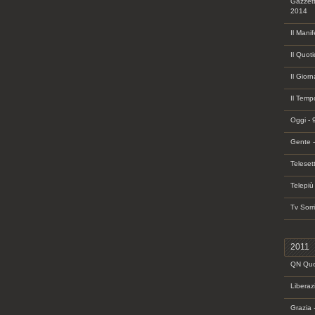
Gazzett
2014
Il Mani
Il Quot
Il Gior
Il Temp
Oggi - 
Gente 
Teleset
Telepiù
Tv Sorr
2011
QN Quot
Liberaz
Grazia 