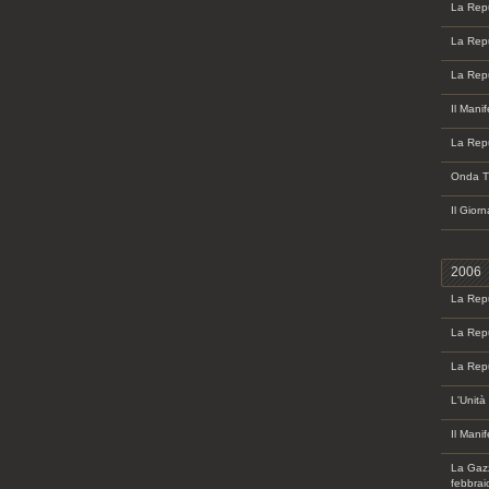
La Repu
La Repu
La Repu
Il Mani
La Repu
Onda TV
Il Gior
2006
La Repu
La Repu
La Repu
L'Unità
Il Mani
La Gazz
febbrai