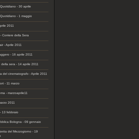
 Quotidiano - 30 aprile
o Quotidiano - 1 maggio
aprile 2011
 Corriere della Sera
air - Aprile 2011
aggero - 16 aprile 2011
e della sera - 14 aprile 2011
sta del cinematografo - Aprile 2011
ort - 11 marzo
nema - marzoaprile11
marzo 2011
 - 13 febbraio
bblica Bologna - 09 gennaio
etta del Mezzogiorno - 19
o