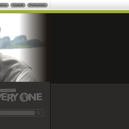
sica
Contatti
Parliamone