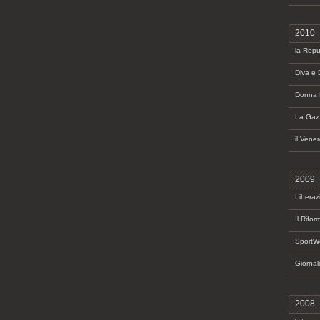
2010
la Repu
Diva e 
Donna 
La Gazz
il Vene
2009
Liberaz
Il Rifor
SportW
Giornale
2008