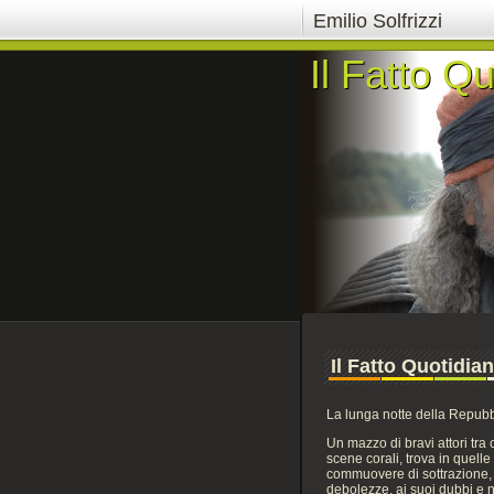
Emilio Solfrizzi
Il Fatto Q
Il Fatto Q
Il Fatto Quotidia
La lunga notte della Repubb
Un mazzo di bravi attori tra cu
scene corali, trova in quelle
commuovere di sottrazione, 
debolezze, ai suoi dubbi e n