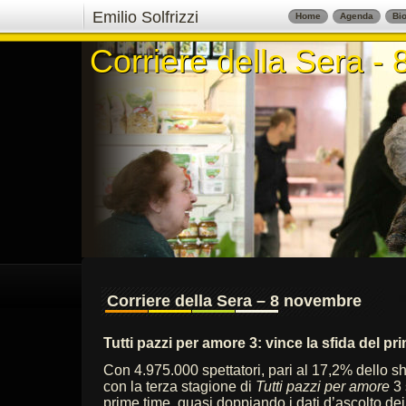
Emilio Solfrizzi
Home
Agenda
Bio
Corriere della Sera -
Corriere della Sera -
Corriere della Sera – 8 novembre
Tutti pazzi per amore 3: vince la sfida del pr
Con 4.975.000 spettatori, pari al 17,2% dello s
con la terza stagione di
Tutti pazzi per amore
3 
prime time, quasi doppiando i dati d’ascolto dei 