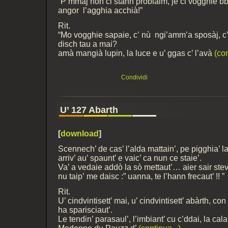
“P’mmaj non ci stann problaim, je ci vogghie bb
angor l’agghia acchià!”
Rit.
“Mo vogghie sapaie, c’ nù ngi’amm’a sposàj, c
disch tau a mai?
amà mangià lupin, la luce e u’ ggas c’ l’avà
(con
Condividi
U’ 127 Abarth
[
download
]
Scennech’ de cas’ l’alda mattain’, pe pigghia’ 
arriv’ au’ spaunt’ e vaic’ ca nun ce staie’.
Va’ a vedaie addò la sò mettaut’… aier sair ste
nu taip’ me daisc :” uanna, te l’hann frecaut’ !! ”
Rit.
U’ cindvintisett’ mai, u’ cindvintisett’ abàrth, co
ha sparisciaut’.
Le tendin’ parasaul’, l’imbiant’ cu c’ddai, la ca