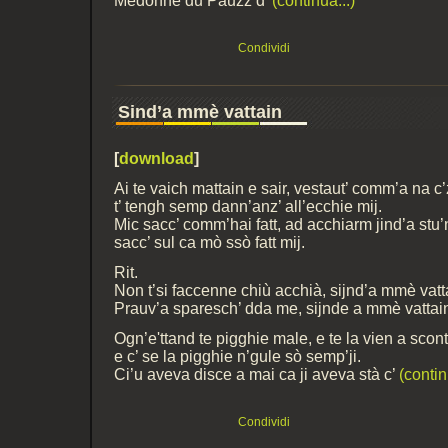
Medonne du Pauzz d’
(continua...)
Condividi
Sind’a mmè vattain
[
download
]
Ai te vaich mattain e sair, vestaut’ comm’a na c’
t’ tengh semp dann’anz’ all’ecchie mij.
Mic sacc’ comm’hai fatt, ad acchiarm jind’a stu
sacc’ sul ca mò ssò fatt mij.
Rit.
Non t’si faccenne chiù acchià, sijnd’a mmè vatt
Prauv’a sparesch’ dda me, sijnde a mmè vattain
Ogn’e'ttand te pigghie male, e te la vien a scon
e c’ se la pigghie n’gule sò semp’ji.
Ci’u aveva disce a mai ca ji aveva stà c’
(contin
Condividi