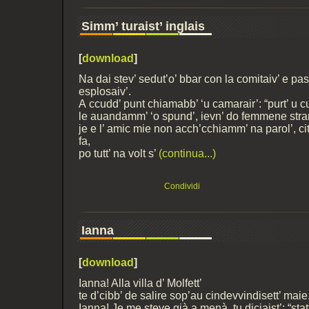
Simm’ turaist’ inglais
[
download
]
Na dai stev’ sedut’o’ bbar con la comitaiv’ e p
esplosaiv’.
A ccudd’ punt chiamabb’ ‘u camarair’: “purt’ u c
le auandamm’ ‘o spund’, ievn’ do femmene stran
je e l’ amic mie non acch’cchiamm’ na parol’, 
fa,
po tutt’ na volt s’
(continua...)
Condividi
Ianna
[
download
]
Ianna! Alla villa d’ Molfett’
te d’cibb’ de salire sop’au cindevvindisett’ maie
Ianna! Je me steve già a menà, tu diciaist’: “sta