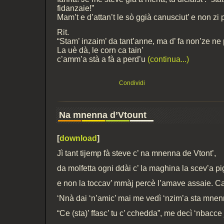
fidanzaie!”
Mam’t e d’attan’t le sò ggià canusciut’ e non zi
Rit.
“Stam’ inzaim’ da tant’anne, ma d’ fa non’ze ne 
La uè dà, le corn ca tain’
c’amm’a stà a fà a perd’u
(continua...)
Condividi
Na mnenna d’Vtount
[
download
]
Jì tant tijemp fà steve c’ na mnenna de Vtont’,
da molfetta ogni ddài c’ la maghina la scev’a pi
e non la toccav’ mmàj percè l’amave assaie. Ca 
‘Nnà dai ‘n’amic’ mai me vedì ‘nzim’a sta mnen
“Ce (sta)’ ffasc’ tu c’ cchedda”, me decì ‘nbacc