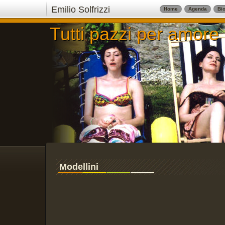
Emilio Solfrizzi
Home
Agenda
Bio
Tutti pazzi per amore
Tutti pazzi per amore
Modellini